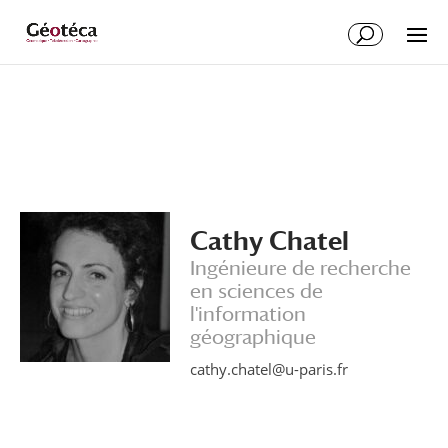
Aller
Aller
au
à
contenu
la
principal
navigation
Cathy Chatel
Ingénieure de recherche
en sciences de
l'information
géographique
cathy.chatel@u-paris.fr