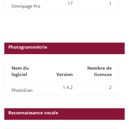
17
1
Omnipage Pro
Photogrammétrie
Nom du
Nombre de
logiciel
Version
licences
1.4.2
2
PhotoScan
Reconnaissance vocale