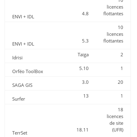
10
licences
4.8
flottantes
ENVI + IDL
10
licences
5.3
flottantes
ENVI + IDL
Taïga
2
Idrisi
5.10
1
Orféo ToolBox
3.0
20
SAGA GIS
13
1
Surfer
18
licences
de site
18.11
(UFR)
TerrSet