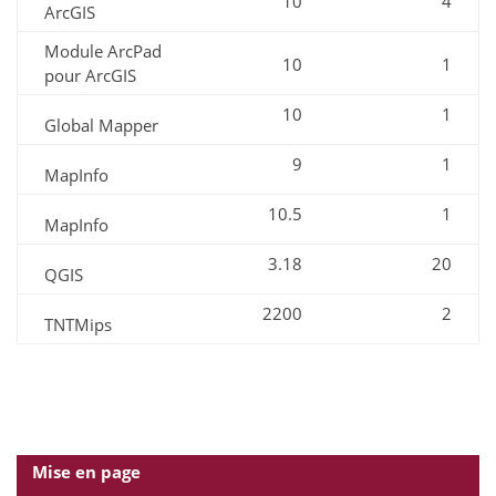
10
4
ArcGIS
Module ArcPad
10
1
pour ArcGIS
10
1
Global Mapper
9
1
MapInfo
10.5
1
MapInfo
3.18
20
QGIS
2200
2
TNTMips
Mise en page