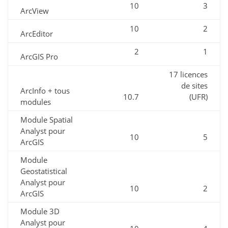
10
3
ArcView
10
2
ArcEditor
2
1
ArcGIS Pro
17 licences
de sites
ArcInfo + tous
10.7
(UFR)
modules
Module Spatial
Analyst pour
10
5
ArcGIS
Module
Geostatistical
Analyst pour
10
2
ArcGIS
Module 3D
Analyst pour