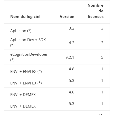
Nombre
de
Nom du logiciel
Version
licences
3.2
3
Aphelion (*)
Aphelion Dev + SDK
4.2
2
(*)
eCognitionDeveloper
9.2.1
5
(*)
4.8
1
ENVI + ENVI EX (*)
5.3
1
ENVI + ENVI EX (*)
4.8
1
ENVI + DEMEX
5.3
1
ENVI + DEMEX