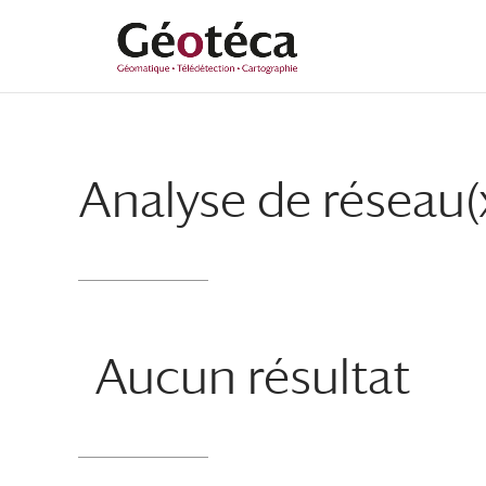
Aller
Aller
au
à
contenu
la
principal
navigation
Analyse de réseau(
Aucun résultat