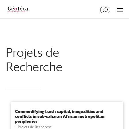
Aller
Aller
au
à
contenu
la
principal
navigation
Projets de
Recherche
Commodifying land : capital, inequalities and
conflicts in sub-saharan African metropolitan
peripheries
|
Projets de Recherche