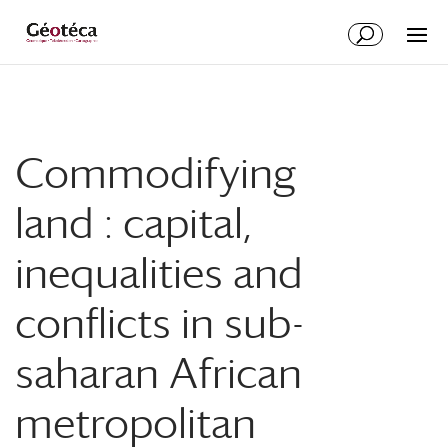
Aller
Aller
au
à
contenu
la
principal
navigation
Commodifying
land : capital,
inequalities and
conflicts in sub-
saharan African
metropolitan