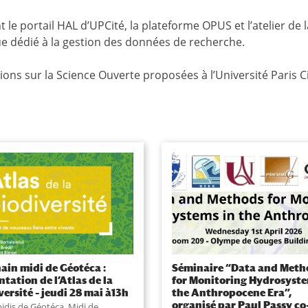
le portail HAL d’UPCité, la plateforme OPUS et l’atelier de l
e dédié à la gestion des données de recherche.
ons sur la Science Ouverte proposées à l’Université Paris Ci
ain midi de Géotéca :
Séminaire “Data and Meth
ntation de l’Atlas de la
for Monitoring Hydrosyste
versité – jeudi 28 mai à13h
the Anthropocene Era”,
organisé par Paul Passy co
idis de Géotéca
,
Midi de