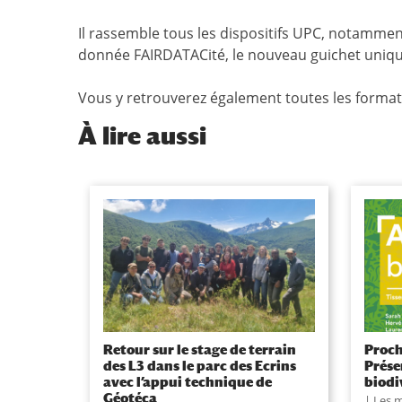
Il rassemble tous les dispositifs UPC, notamment 
donnée FAIRDATACité, le nouveau guichet uniqu
Vous y retrouverez également toutes les formati
À
lire aussi
Retour sur le stage de terrain
Proch
des L3 dans le parc des Ecrins
Prése
avec l’appui technique de
biodi
Géotéca
Les m