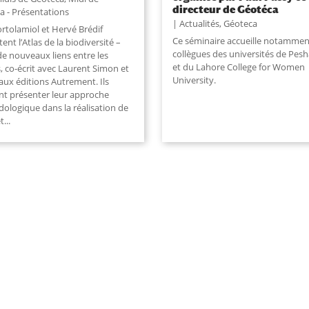
directeur de Géotéca
a - Présentations
Actualités
,
Géoteca
ortolamiol et Hervé Brédif
Ce séminaire accueille notammen
ent l’Atlas de la biodiversité –
collègues des universités de Pes
de nouveaux liens entre les
et du Lahore College for Women
, co-écrit avec Laurent Simon et
University.
aux éditions Autrement. Ils
nt présenter leur approche
ologique dans la réalisation de
et
...