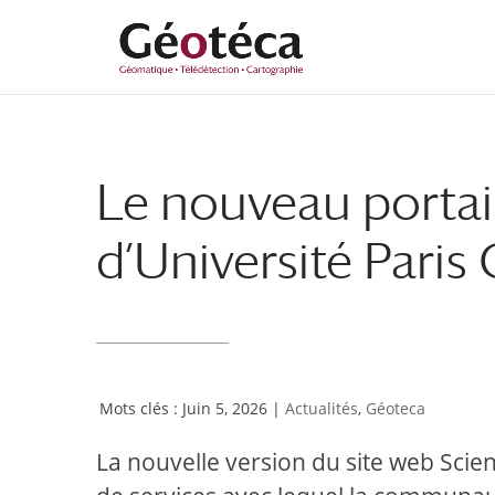
Aller
Aller
au
à
contenu
la
principal
navigation
Le nouveau portai
d’Université Paris 
Juin 5, 2026
|
Actualités
,
Géoteca
La nouvelle version du site web Sci