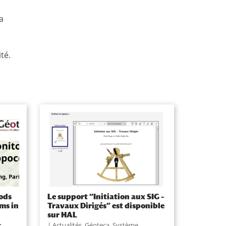
a
té.
ods
Le support “Initiation aux SIG –
ms in
Travaux Dirigés” est disponible
sur HAL
-
Actualités
,
Géoteca
,
Système