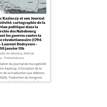
c Kazinczy et son Journal
ptivité: cartographie de la
tion politique dans la
rchie des Habsbourg
nt les guerres contre la
e révolutionnaire (1794-
 – Laurent Dedryvere –
 30 janvier 13h
idis de Géotéca
,
Midi de
a - Présentations
tation du Journal de ma captivité
nc Kazinczy, à l’occasion de la
on de sa traduction aux éditions
(2024). Traduction du hongrois,
lemand et du latin, introduction
es par Laurent Dedryvere
tion relue par ildikó Lőrinszky)....