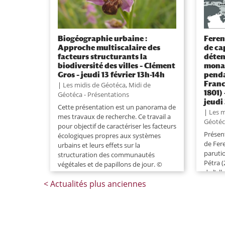
Biogéographie urbaine :
Feren
Approche multiscalaire des
de ca
facteurs structurants la
déten
biodiversité des villes – Clément
mona
Gros – jeudi 13 février 13h-14h
penda
Franc
|
Les midis de Géotéca
,
Midi de
1801)
Géotéca - Présentations
jeudi
Cette présentation est un panorama de
|
Les m
mes travaux de recherche. Ce travail a
Géotéc
pour objectif de caractériser les facteurs
Présen
écologiques propres aux systèmes
de Fere
urbains et leurs effets sur la
paruti
structuration des communautés
Pétra 
végétales et de papillons de jour. ©
de l’al
Clément Gros Plus...
et not
(traduc