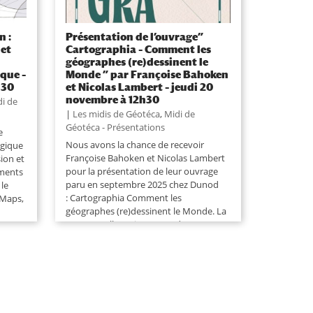
n :
Présentation de l’ouvrage”
 et
Cartographia – Comment les
géographes (re)dessinent le
ique –
Monde ” par Françoise Bahoken
h30
et Nicolas Lambert – jeudi 20
novembre à 12h30
i de
|
Les midis de Géotéca
,
Midi de
Géotéca - Présentations
e
Nous avons la chance de recevoir
ogique
Françoise Bahoken et Nicolas Lambert
ion et
pour la présentation de leur ouvrage
uments
paru en septembre 2025 chez Dunod
 le
: Cartographia Comment les
WMaps,
géographes (re)dessinent le Monde. La
Terre est-elle vraiment ronde ?
Pourquoi le Nord est-il en...