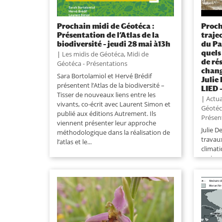
Prochain midi de Géotéca :
Proch
Présentation de l’Atlas de la
traje
biodiversité – jeudi 28 mai à13h
du Pa
quels
|
Les midis de Géotéca
,
Midi de
de ré
Géotéca - Présentations
chang
Sara Bortolamiol et Hervé Brédif
Julie
présentent l’Atlas de la biodiversité –
LIED 
Tisser de nouveaux liens entre les
|
Actua
vivants, co-écrit avec Laurent Simon et
Géoté
publié aux éditions Autrement. Ils
Présen
viennent présenter leur approche
Julie 
méthodologique dans la réalisation de
travau
l’atlas et le...
climat
croiss
mais to
même m
conditi
caracté