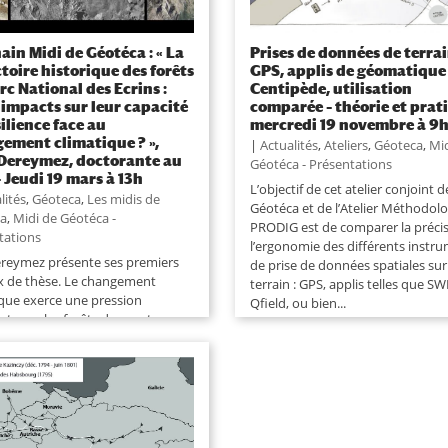
ain Midi de Géotéca : « La
Prises de données de terrai
ctoire historique des forêts
GPS, applis de géomatique
rc National des Ecrins :
Centipède, utilisation
 impacts sur leur capacité
comparée – théorie et prat
silience face au
mercredi 19 novembre à 9
ement climatique ? »,
|
Actualités
,
Ateliers
,
Géoteca
,
Mid
 Dereymez, doctorante au
Géotéca - Présentations
– Jeudi 19 mars à 13h
L’objectif de cet atelier conjoint d
lités
,
Géoteca
,
Les midis de
Géotéca et de l’Atelier Méthodol
ca
,
Midi de Géotéca -
PRODIG est de comparer la précis
tations
l’ergonomie des différents instr
Dereymez présente ses premiers
de prise de données spatiales sur
x de thèse. Le changement
terrain : GPS, applis telles que S
ique exerce une pression
Qfield, ou bien...
ante sur les forêts de montagne,
utes ne réagissent pas de la
anière. Si l’influence des
ons stationnelles et des
ristiques de...