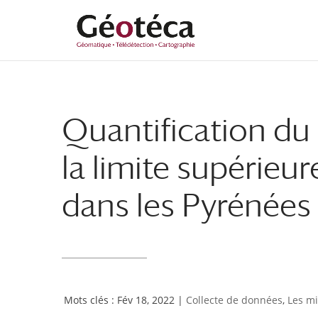
Aller
Aller
au
à
contenu
la
principal
navigation
Quantification d
la limite supérieur
dans les Pyrénées 
Fév 18, 2022
|
Collecte de données
,
Les mi