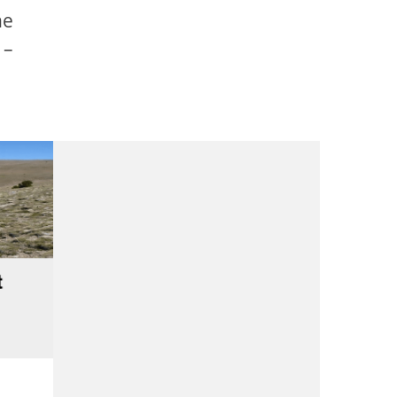
ne
 –