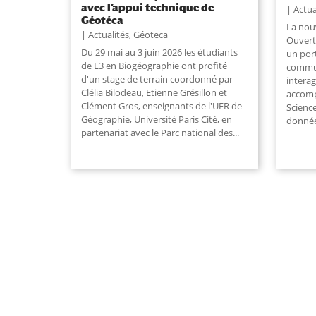
avec l’appui technique de
Actua
Géotéca
La nou
Actualités
,
Géoteca
Ouvert
Du 29 mai au 3 juin 2026 les étudiants
un port
de L3 en Biogéographie ont profité
commun
d'un stage de terrain coordonné par
interag
Clélia Bilodeau, Etienne Grésillon et
accomp
Clément Gros, enseignants de l'UFR de
Scienc
Géographie, Université Paris Cité, en
donnée
partenariat avec le Parc national des...