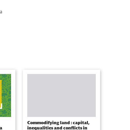
la
Commodifying land : capital,
la
inequalities and conflicts in