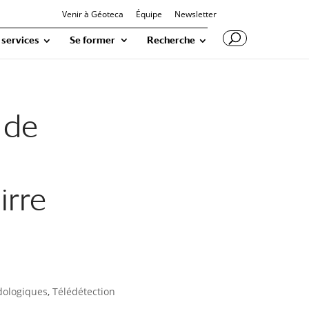
Venir à Géoteca
Équipe
Newsletter
 services
Se former
Recherche
 de
irre
dologiques
,
Télédétection