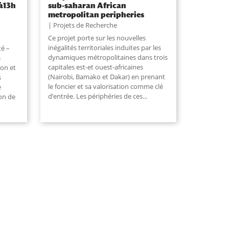
 à13h
sub-saharan African
metropolitan peripheries
Projets de Recherche
Ce projet porte sur les nouvelles
inégalités territoriales induites par les
té –
dynamiques métropolitaines dans trois
s
capitales est-et ouest-africaines
mon et
(Nairobi, Bamako et Dakar) en prenant
s
le foncier et sa valorisation comme clé
e
d’entrée. Les périphéries de ces
...
on de