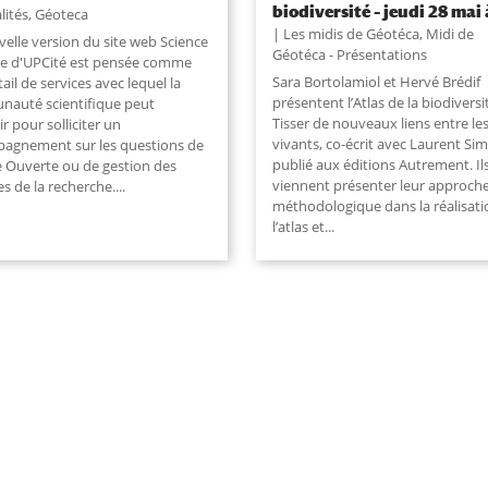
biodiversité – jeudi 28 mai
lités
,
Géoteca
Les midis de Géotéca
,
Midi de
velle version du site web Science
Géotéca - Présentations
e d'UPCité est pensée comme
Sara Bortolamiol et Hervé Brédif
ail de services avec lequel la
présentent l’Atlas de la biodiversi
auté scientifique peut
Tisser de nouveaux liens entre le
ir pour solliciter un
vivants, co-écrit avec Laurent Si
agnement sur les questions de
publié aux éditions Autrement. Il
e Ouverte ou de gestion des
viennent présenter leur approch
s de la recherche.
...
méthodologique dans la réalisati
l’atlas et
...